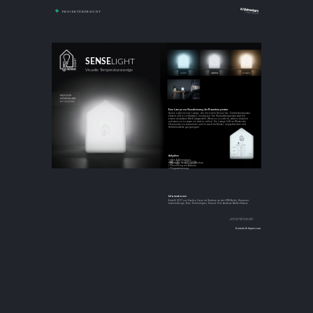
PROJEKTÜBERSICHT
SENSE
LIGHT
Visuelle Temperaturanzeige
Eine Lampe zur Visualisierung der Raumtemperatur
Sense Light ist eine Lampe, die mit einem Sensor die Zimmertemperatur
erfasst und in Lichtfarben visualisiert. Die Normaltemperatur wird mit
einem neutralem Weiß dargestellt. Wenn es zu kalt ist, wird es bläulich
und wenn es zu warm ist, wird es rötlich. Die Lampe hilft im Winter die
Heizkosten zu reduzieren und ist auch für Kinder, Legastheniker und
Sehbehinderte gut geeignet.
Aufgaben
» Idee & Konzeption
» Prototyp, Modell und Mockup
» Proccssing mit Arduino
» Programmierung
Informationen
Erstellt 2017 von Saskia Ziese im Studium an der HTW Berlin, Kommuni-
kationsdesign, Kurs: Technologien, Dozent: Prof. Andreas Müller-Rakow
Ansicht der Rückseite der Lampe
Option: Wohn- oder Schlafzimmer
Kontakt & Impressum